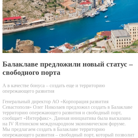
Балаклаве предложили новый статус –
свободного порта
А в качестве бонуса – создать еще и территорию
опережающего развития
Генеральный директор АО «Корпорация развития
Севастополя» Олег Николаев предложил создать в Балаклаве
территорию опережающего развития и свободный порт,
сообщает «Интерфакс». Данная инициатива была высказана
на IV Ялтинском международном экономическом форуме.
Мы предлагаем создать в Балаклаве территорию
опережающего развития – свободный порт, который позволит