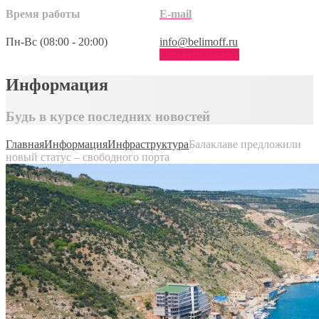
Время работы
E-mail
Пн-Вс (08:00 - 20:00)
info@belimoff.ru
Оставить заявку
Информация
Будь в курсе последних новостей
Главная
Информация
Инфраструктура
Балаклаве предложили
новый статус – свободного порта