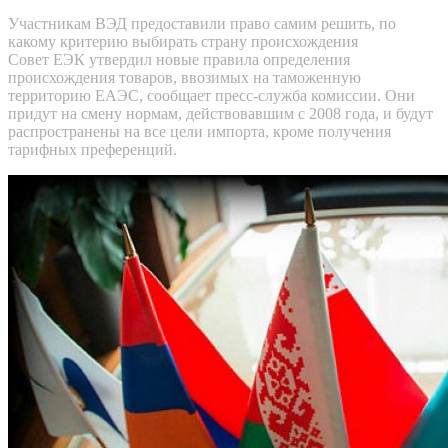
Участникам ВЭД предоставили право самим решить, по
какому критерию выбирать страну происхождения
Совет ЕЭК утвердил новые правила определения
происхождения товаров, ввозимых на таможенную
территорию ЕАЭС, сообщает пресс-служба комиссии. Они
придут на смену нормам, действовавшим с 2008 года, и будут
распространены на все цели импорта, кроме получения
тарифных преференций.