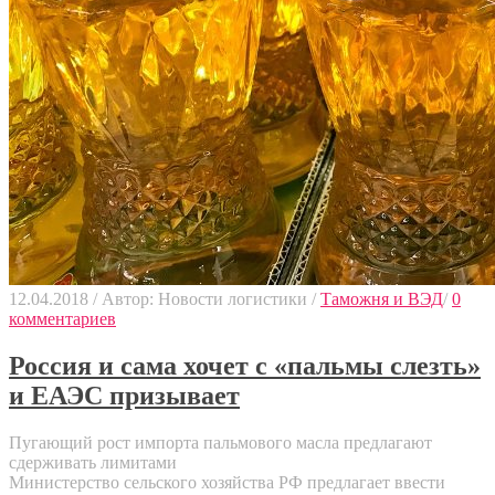
12.04.2018
/
Автор: Новости логистики
/
Таможня и ВЭД
/
0
комментариев
Россия и сама хочет с «пальмы слезть»
и ЕАЭС призывает
Пугающий рост импорта пальмового масла предлагают
сдерживать лимитами
Министерство сельского хозяйства РФ предлагает ввести