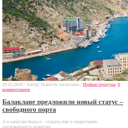
20.03.2018
/
Автор: Новости логистики
/
Инфраструктура
/
0
комментариев
Балаклаве предложили новый статус –
свободного порта
А в качестве бонуса – создать еще и территорию
опережающего развития