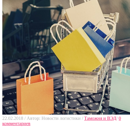
22.02.2018
/
Автор: Новости логистики
/
Таможня и ВЭД
/
0
комментариев