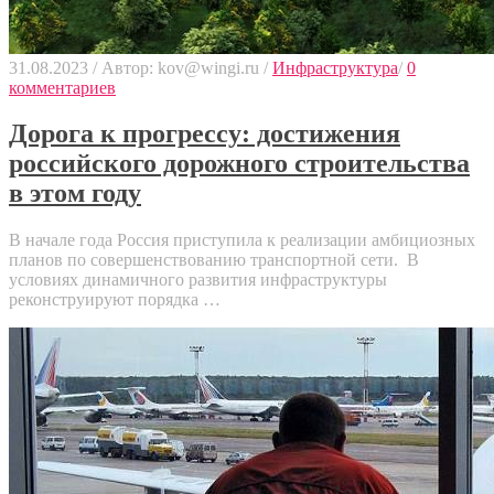
31.08.2023
/
Автор: kov@wingi.ru
/
Инфраструктура
/
0
комментариев
Дорога к прогрессу: достижения
российского дорожного строительства
в этом году
В начале года Россия приступила к реализации амбициозных
планов по совершенствованию транспортной сети. В
условиях динамичного развития инфраструктуры
реконструируют порядка …