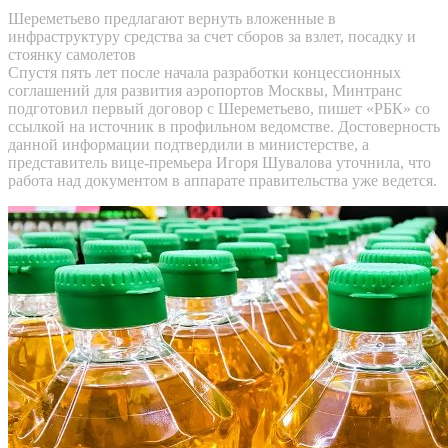
Шереметьево предлагают вернуть вложенные в
инфраструктуру средства за счет сборов за взлет, посадку и
стоянку самолетов
Спустя пять лет после начала разработки концессионных
соглашений для развития аэропортов Москвы, Минтранс
подготовил первый договор с Шереметьево, пишет «РБК» со
ссылкой на источник в профильном ведомстве. Достоверность
данной информации подтвердили в министерстве, а
представитель вице-премьера Игоря Шувалова уточнила, что
работа над документом в аппарате правительства уже ведется.