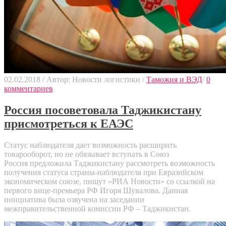
02.02.2018
/
Автор: Новости логистики
/
Таможня и ВЭД
/
0
комментариев
Россия посоветовала Таджикистану
присмотреться к ЕАЭС
Статус наблюдателя дает возможность расширить
товарооборот, но не обязывает вступать в Союз
Россия предложила Таджикистану рассмотреть возможность
получения статуса страны-наблюдателя при Евразийском
экономическом союзе, пишут «РИА Новости» со ссылкой на
первого вице-премьера РФ Игоря Шувалова. Данная
инициатива была озвучена на заседании
межправительственной комиссии РФ – Таджикистан.