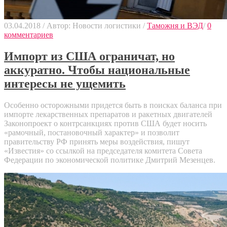
03.04.2018
/
Автор: Новости логистики
/
Таможня и ВЭД
/
0
комментариев
Импорт из США ограничат, но
аккуратно. Чтобы национальные
интересы не ущемить
Особенно осторожными придется быть в поисках баланса при
импорте лекарственных препаратов и ракетных двигателей
Законопроект о контрсанкциях против США будет носить
«рамочный, постановочный характер» и позволит
правительству РФ принять меры воздействия, пишут
«Известия» со ссылкой на председателя комитета Совета
Федерации по экономической политике Дмитрий Мезенцев.