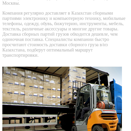
Москвы.
Компания регулярно доставляет в Казахстан сборными
партиями электронику и компьютерную технику, мобильные
телефоны, одежду, обувь, бижутерию, инструменты, мебель,
текстиль, различные аксессуары и многие другие товары.
Доставка сборных партий грузов обходится дешевле, чем
одиночная поставка. Специалисты компании быстро
просчитают стоимость доставки сборного груза в/из
Казахстана, подберут оптимальный маршрут
транспортировки.