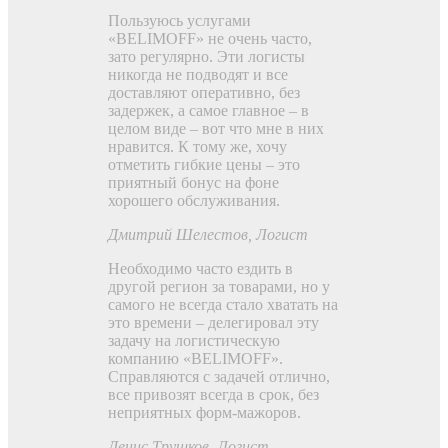
Пользуюсь услугами
«BELIMOFF» не очень часто,
зато регулярно. Эти логисты
никогда не подводят и все
доставляют оперативно, без
задержек, а самое главное – в
целом виде – вот что мне в них
нравится. К тому же, хочу
отметить гибкие цены – это
приятный бонус на фоне
хорошего обслуживания.
Дмитрий Шелестов
, Логист
Необходимо часто ездить в
другой регион за товарами, но у
самого не всегда стало хватать на
это времени – делегировал эту
задачу на логистическую
компанию «BELIMOFF».
Справляются с задачей отлично,
все привозят всегда в срок, без
неприятных форм-мажоров.
Денис Трушков
, Логист