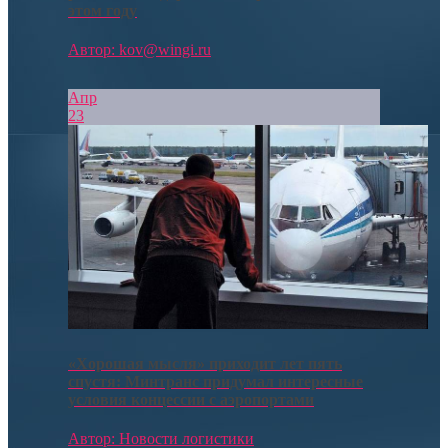
этом году
Автор: kov@wingi.ru
Апр
23
«Хорошая мысля» приходит лет пять
спустя: Минтранс придумал интересные
условия концессии с аэропортами
Автор: Новости логистики