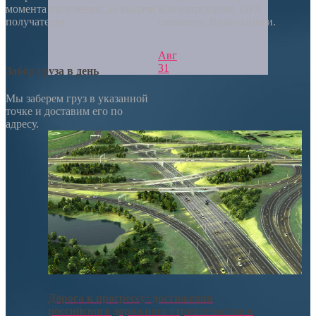
момента получения, до выдачи
Конвоирование. GPS
получателю.
слежение. Видеозаписи.
Авг
31
Забор груза в день
Мы заберем груз в указанной
точке и доставим его по
адресу.
Дорога к прогрессу: достижения
российского дорожного строительства в