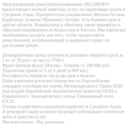
Международная транспортная кампания «BELIMOFF»
предоставляет полный комплекс услуг по перевозкам грузов в
Среднюю Азию. Приоритетные направления: Москва-Астана;
Караганда; Алматы; Шымкент; Актобе; Усть-Каменогорск и
другие области. Разработаны и обкатаны также маршруты в
обратном направлении из Казахстана в Россию. Мы имеем все
необходимые ресурсы для того, чтобы предоставить
качественный, всеобъемлющий и надежный сервис по
доступным ценам.
Демократичные цены: (стоимость доставки сборного груза за
1 кг от 18 руб / за 1м3 от 3700 ).
Фрахт (полная фура): Москва - Алматы от 200 000 руб.
Транзитное время от 5 до 9 дней (4 000 км.)
Регулярность отправок груза два раза в неделю.
Наша кампания реализует перевозки по Европейскому
стандарту соблюдая все нормы Международного Права МДП
под эгидой Европейской экономической комиссии ООН и
Евразийского Экономического союза Таможенный союз
ЕАЭС.
Готовы осуществить надежную перевозку в Среднюю Азию.
В результате наши клиенты получают оптимальное сочетание
цены и качества услуг.
Мы выполнили - Вы довольны.