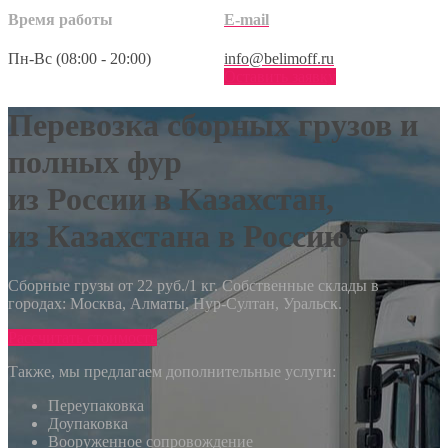
Время работы
E-mail
Пн-Вс (08:00 - 20:00)
info@belimoff.ru
Оставить заявку
Перевозка сборных грузов и
полных фур
из России в Казахстан,
из Казахстана в Россию
Сборные грузы от 22 руб./1 кг. Собственные склады в
городах: Москва, Алматы, Нур-Султан, Уральск.
Рассчитать стоимость
Также, мы предлагаем дополнительные услуги:
Переупаковка
Доупаковка
Вооруженное сопровождение